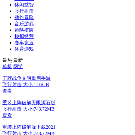
休闲益智
飞行射击
动作冒险
音乐游戏
策略棋牌
模拟经营
赛车竞速
体育游戏
最热
最新
单机
网游
王牌战争文明重启手游
飞行射击
大小:1.95GB
查看
重装上阵破解无限源石版
飞行射击
大小:743.72MB
查看
重装上阵破解版下载2021
飞行射击
大小:743.72MB