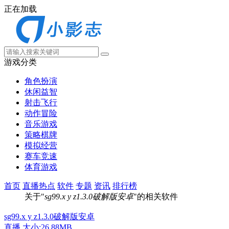
正在加载
游戏分类
角色扮演
休闲益智
射击飞行
动作冒险
音乐游戏
策略棋牌
模拟经营
赛车竞速
体育游戏
首页
直播热点
软件
专题
资讯
排行榜
关于"
sg99.x y z1.3.0破解版安卓
"的相关软件
sg99.x y z1.3.0破解版安卓
直播
大小:26.88MB