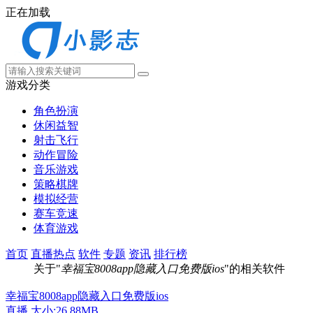
正在加载
游戏分类
角色扮演
休闲益智
射击飞行
动作冒险
音乐游戏
策略棋牌
模拟经营
赛车竞速
体育游戏
首页
直播热点
软件
专题
资讯
排行榜
关于"
幸福宝8008app隐藏入口免费版ios
"的相关软件
幸福宝8008app隐藏入口免费版ios
直播
大小:26.88MB