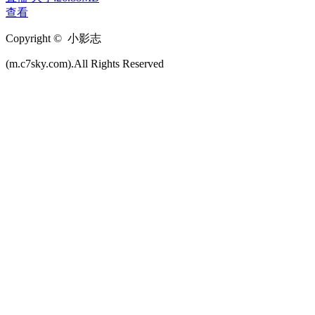
查看
Copyright © 小影志
(m.c7sky.com).All Rights Reserved