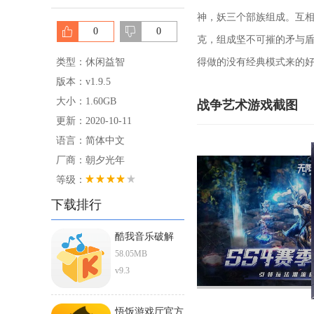
神，妖三个部族组成。互
0
0
克，组成坚不可摧的矛与
类型：休闲益智
得做的没有经典模式来的好
版本：v1.9.5
大小：1.60GB
战争艺术游戏截图
更新：2020-10-11
语言：简体中文
厂商：朝夕光年
等级：
下载排行
酷我音乐破解
ios直装版
58.05MB
v9.3
悟饭游戏厅官方