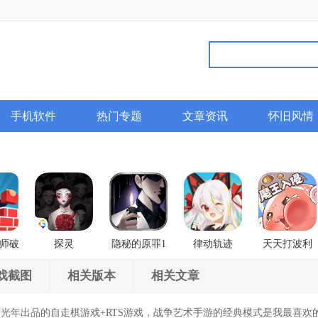
手机软件
热门专题
文章资讯
怀旧风情
师破
探灵
隐秘的原罪1
律动轨迹
天天打波利
香榭庄园事件
Rizline
戏截图
相关版本
相关文章
年出品的自走棋游戏+RTS游戏，战争艺术手游的经典模式是我最喜欢