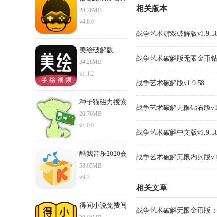
相关版本
正版下载安卓版
28.26MB
v4.8.0
战争艺术游戏破解版v1.9.5
美绘破解版
战争艺术破解版无限金币钻金v
34.28MB
v1.1.2
战争艺术破解版v1.9.58
种子猫磁力搜索
战争艺术破解无限钻石版v1.9
torrentkitty
20.76MB
v1.0.0
战争艺术破解中文版v1.9.5
酷我音乐2020会
战争艺术破解无限内购版v1.9
员破解版
58.05MB
v9.3
相关文章
得间小说免费阅
战争艺术破解无限金币版