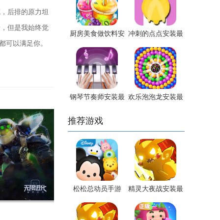
克，后排的原力坦
错，但是我始终觉
厨房美食做饮料安
冲刺的点点安装最
些都可以满足你。
装最新版
新版
钢琴节奏师安装最
欢乐泡泡龙安装最
新版
新版
推荐游戏
松松总动员手游
精灵大夜战安装最
新版