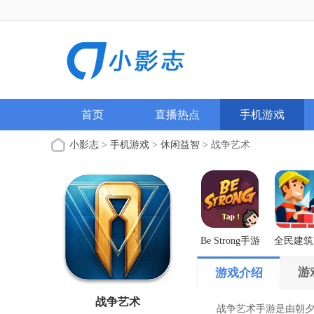
首页
直播热点
手机游戏
小影志
>
手机游戏
>
休闲益智
> 战争艺术
Be Strong手游
全民建筑
解版
游
游戏介绍
战争艺术
战争艺术手游是由朝夕光