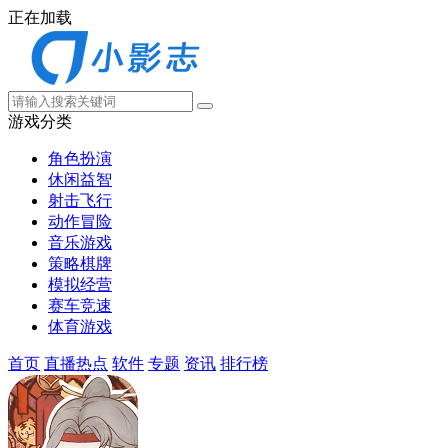
正在加载
游戏分类
角色扮演
休闲益智
射击飞行
动作冒险
音乐游戏
策略棋牌
模拟经营
赛车竞速
体育游戏
首页
直播热点
软件
专题
资讯
排行榜