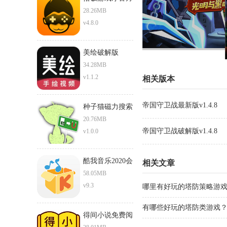
正版下载安卓版
28.26MB
v4.8.0
美绘破解版
34.28MB
v1.1.2
相关版本
帝国守卫战最新版v1.4.8
种子猫磁力搜索
torrentkitty
20.76MB
帝国守卫战破解版v1.4.8
v1.0.0
酷我音乐2020会
相关文章
员破解版
58.05MB
v9.3
哪里有好玩的塔防策略游
版！
有哪些好玩的塔防类游戏
得间小说免费阅