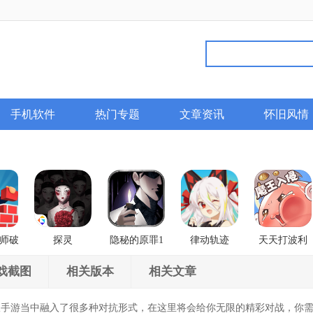
手机软件
热门专题
文章资讯
怀旧风情
师破
探灵
隐秘的原罪1
律动轨迹
天天打波利
香榭庄园事件
Rizline
戏截图
相关版本
相关文章
游当中融入了很多种对抗形式，在这里将会给你无限的精彩对战，你需