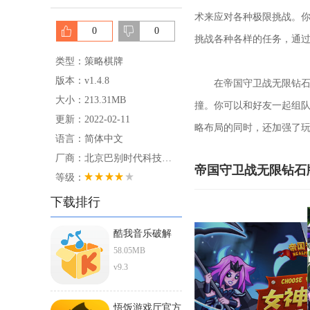
术来应对各种极限挑战。
0
0
挑战各种各样的任务，通
类型：策略棋牌
版本：v1.4.8
在帝国守卫战无限钻石版
大小：213.31MB
撞。你可以和好友一起组队
更新：2022-02-11
略布局的同时，还加强了
语言：简体中文
厂商：北京巴别时代科技股份有限公司
帝国守卫战无限钻石
等级：
下载排行
酷我音乐破解
ios直装版
58.05MB
v9.3
悟饭游戏厅官方