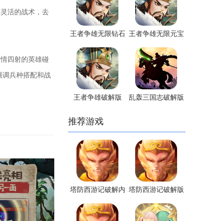
你灵活的战术，去
王者争雄无限钻石
王者争雄无限元宝
版
版
情四射的英雄碰
强调兵种搭配和战
王者争雄破解版
乱轰三国志破解版
推荐游戏
塔防西游记破解内
塔防西游记破解版
购版