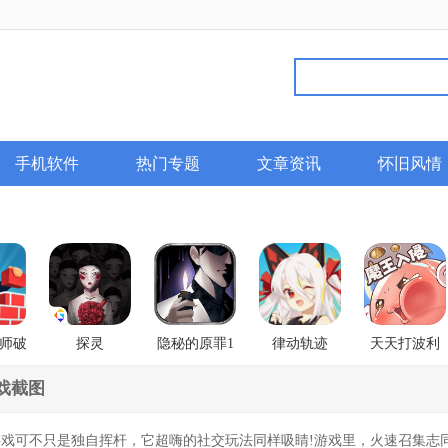
手机软件
热门专题
文章资讯
怀旧风情
师破
探灵
隐秘的原罪1
律动轨迹
天天打波利
香榭庄园事件
Rizline
戏截图
游戏可不只是独自挥杆，它超嗨的社交玩法同样吸睛!游戏里，火速召集志