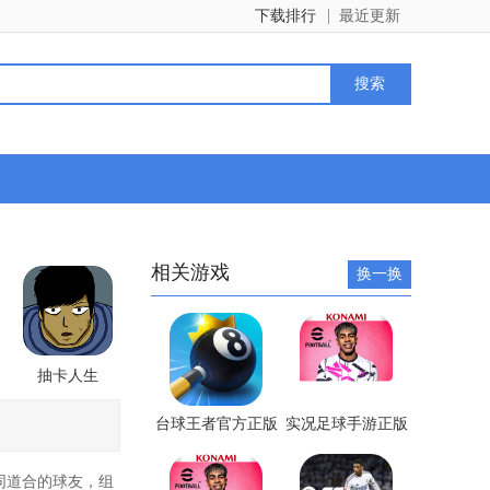
下载排行
最近更新
相关游戏
换一换
抽卡人生
台球王者官方正版
实况足球手游正版
手游
同道合的球友，组