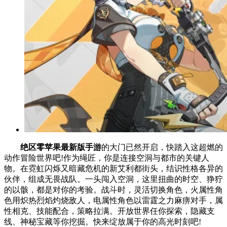
绝区零苹果最新版手游
的大门已然开启，快踏入这超燃的
动作冒险世界吧!作为绳匠，你是连接空洞与都市的关键人
物。在霓虹闪烁又暗藏危机的新艾利都街头，结识性格各异的
伙伴，组成无畏战队。一头闯入空洞，这里扭曲的时空、狰狞
的以骸，都是对你的考验。战斗时，灵活切换角色，火属性角
色用炽热烈焰灼烧敌人，电属性角色以雷霆之力麻痹对手，属
性相克、技能配合，策略拉满。开放世界任你探索，隐藏支
线、神秘宝藏等你挖掘。快来绽放属于你的高光时刻吧!