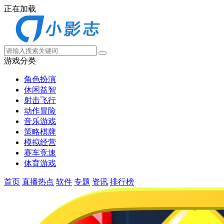
正在加载
游戏分类
角色扮演
休闲益智
射击飞行
动作冒险
音乐游戏
策略棋牌
模拟经营
赛车竞速
体育游戏
首页
直播热点
软件
专题
资讯
排行榜