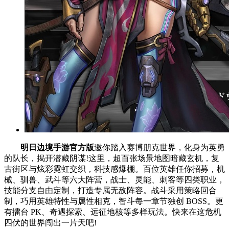
明日边境手游官方版
邀你踏入赛博朋克世界，化身为英勇
的队长，揭开潜藏阴谋!这里，超百张场景地图暗藏玄机，复
古街区与炫彩霓虹交织，科技感爆棚。百位英雄任你招募，机
械、驯兽、武斗等六大阵营，战士、灵能、刺客等四类职业，
技能分支自由定制，打造专属无敌阵容。战斗采用策略回合
制，巧用英雄特性与属性相克，智斗每一章节独创 BOSS。更
有擂台 PK、奇遇探索、远征地核等多样玩法。快来在这危机
四伏的世界闯出一片天吧!