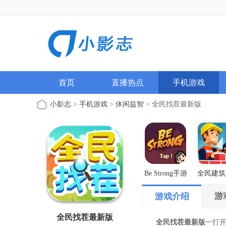
首页
直播热点
手机游戏
小影志
>
手机游戏
>
休闲益智
> 全民找茬最新版
Be Strong手游
全民建筑
解版
游
游戏介绍
全民找茬最新版
全民找茬最新版
一打