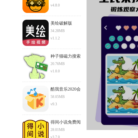
v4.8.0
美绘破解版
34.28MB
v1.1.2
种子猫磁力搜索
torrentkitty
20.76MB
v1.0.0
酷我音乐2020会
员破解版
58.05MB
v9.3
得间小说免费阅
读在线阅读
28.01MB
v3.7.0