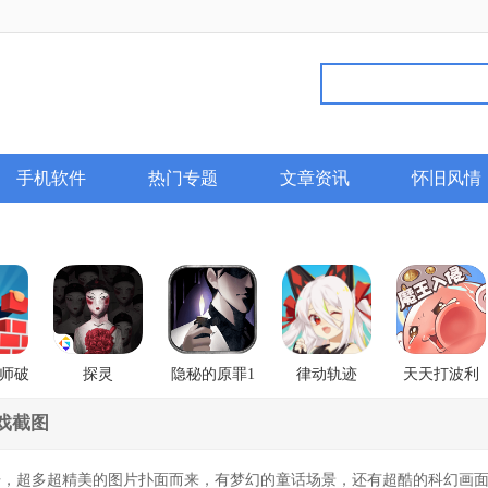
手机软件
热门专题
文章资讯
怀旧风情
师破
探灵
隐秘的原罪1
律动轨迹
天天打波利
香榭庄园事件
Rizline
戏截图
开，超多超精美的图片扑面而来，有梦幻的童话场景，还有超酷的科幻画