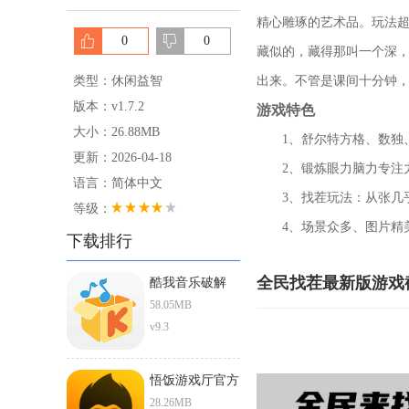
精心雕琢的艺术品。玩法超
0
0
藏似的，藏得那叫一个深，
类型：休闲益智
出来。不管是课间十分钟，
版本：v1.7.2
游戏特色
大小：26.88MB
1、舒尔特方格、数独、
更新：2026-04-18
2、锻炼眼力脑力专注力
语言：简体中文
3、找茬玩法：从张几乎
等级：
4、场景众多、图片精
下载排行
全民找茬最新版游戏
酷我音乐破解
ios直装版
58.05MB
v9.3
悟饭游戏厅官方
正版下载安卓版
28.26MB