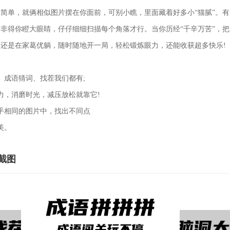
简单，就俩相似图片摆在你面前，可别小瞧，里面藏着好多小“猫腻”。
非得你瞪大眼睛，仔仔细细扫描每个角落才行。当你历经“千辛万苦”，
还是在家葛优躺，随时随地开一局，轻松锻炼眼力，还能收获超多快乐!
成语猜词、找茬我们都有;
，消磨时光，减压放松就靠它!
相同的图片中，找出不同点
美。
截图