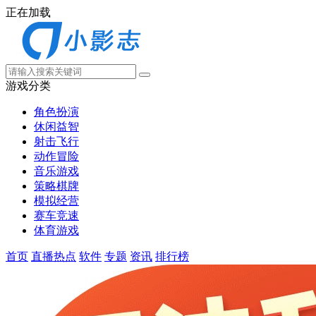
正在加载
游戏分类
角色扮演
休闲益智
射击飞行
动作冒险
音乐游戏
策略棋牌
模拟经营
赛车竞速
体育游戏
首页
直播热点
软件
专题
资讯
排行榜