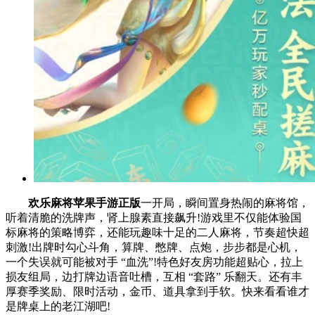
欢乐麻将苹果手游正版
一开局，瞬间置身热闹的麻将馆，
听着清脆的洗牌声，肾上腺素直接飙升!游戏里不仅能体验国
标麻将的策略博弈，还能玩趣味十足的二人麻将，节奏超快超
刺激!出牌时勾心斗角，算牌、憋牌、点炮，步步都是心机，
一个失误就可能被对手 “血洗”!特色好友房功能超贴心，拉上
损友组局，边打牌边语音吐槽，互相 “套路” 乐翻天。还有丰
厚赛季奖励、限时活动，金币、道具拿到手软。快来看看谁才
是牌桌上的老江湖吧!