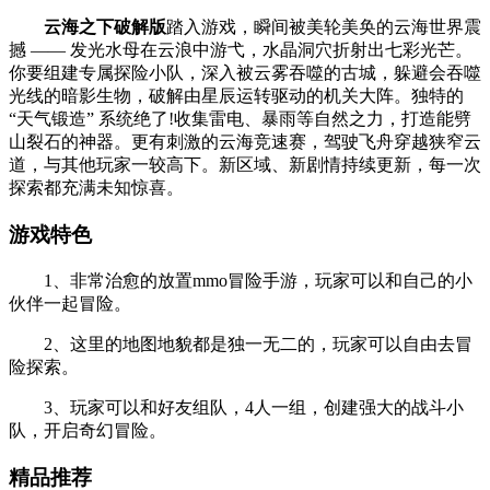
云海之下破解版
踏入游戏，瞬间被美轮美奂的云海世界震
撼 —— 发光水母在云浪中游弋，水晶洞穴折射出七彩光芒。
你要组建专属探险小队，深入被云雾吞噬的古城，躲避会吞噬
光线的暗影生物，破解由星辰运转驱动的机关大阵。独特的
“天气锻造” 系统绝了!收集雷电、暴雨等自然之力，打造能劈
山裂石的神器。更有刺激的云海竞速赛，驾驶飞舟穿越狭窄云
道，与其他玩家一较高下。新区域、新剧情持续更新，每一次
探索都充满未知惊喜。
游戏特色
1、非常治愈的放置mmo冒险手游，玩家可以和自己的小
伙伴一起冒险。
2、这里的地图地貌都是独一无二的，玩家可以自由去冒
险探索。
3、玩家可以和好友组队，4人一组，创建强大的战斗小
队，开启奇幻冒险。
精品推荐