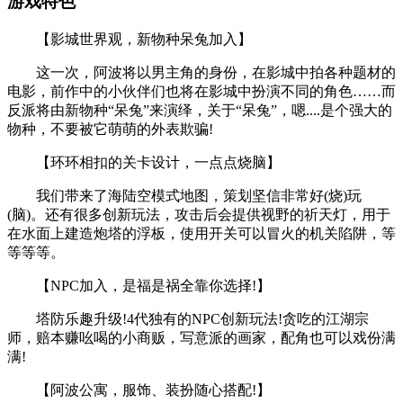
游戏特色
【影城世界观，新物种呆兔加入】
这一次，阿波将以男主角的身份，在影城中拍各种题材的
电影，前作中的小伙伴们也将在影城中扮演不同的角色……而
反派将由新物种“呆兔”来演绎，关于“呆兔”，嗯....是个强大的
物种，不要被它萌萌的外表欺骗!
【环环相扣的关卡设计，一点点烧脑】
我们带来了海陆空模式地图，策划坚信非常好(烧)玩
(脑)。还有很多创新玩法，攻击后会提供视野的祈天灯，用于
在水面上建造炮塔的浮板，使用开关可以冒火的机关陷阱，等
等等等。
【NPC加入，是福是祸全靠你选择!】
塔防乐趣升级!4代独有的NPC创新玩法!贪吃的江湖宗
师，赔本赚吆喝的小商贩，写意派的画家，配角也可以戏份满
满!
【阿波公寓，服饰、装扮随心搭配!】