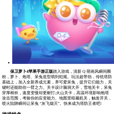
保卫萝卜4苹果手游正版
踏入游戏，清新 Q 萌画风瞬间圈
粉，萝卜、炮塔、呆兔造型萌到犯规。玩法超带劲，传统塔防
基础上，加入全新养成元素，养可爱呆兔，提升它们能力，关
键时还能助你一臂之力。关卡设计脑洞大开，雪地关卡，呆兔
穿厚棉袄，速度变慢却更耐打;火山关卡，高温环境影响炮塔
攻击范围，考验你的应变能力。地图里暗藏机关，触发开关，
喷火陷阱瞬间让呆兔 “灰飞烟灭”。快来成为塔防王者吧!