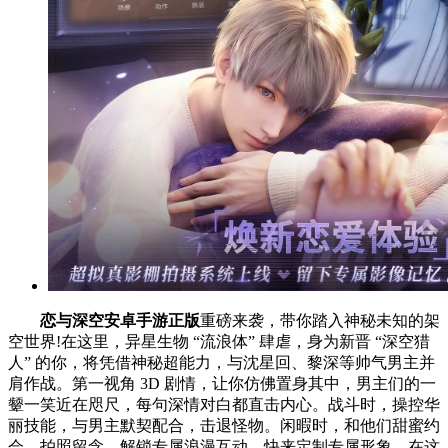
恋与深空安卓手游正版
重磅来袭，带你踏入神秘未知的架
空世界!在这里，异星生物 “流浪体” 肆虐，身为新晋 “深空猎
人” 的你，将凭借神秘超能力，与沈星回、黎深等帅气男主并
肩作战。第一视角 3D 剧情，让你仿佛置身其中，男主们的一
颦一笑近在咫尺，每句深情对白都直击内心。战斗时，操控华
丽技能，与男主默契配合，击退怪物。闲暇时，和他们甜蜜约
会，拍照留念，解锁专属浪漫互动。快来定制专属形象，在这