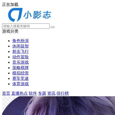
正在加载
游戏分类
角色扮演
休闲益智
射击飞行
动作冒险
音乐游戏
策略棋牌
模拟经营
赛车竞速
体育游戏
首页
直播热点
软件
专题
资讯
排行榜