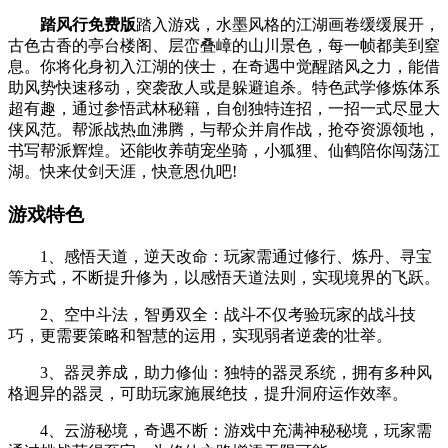
踏风行免费版
踏入游戏，水墨风格的江湖画卷缓缓展开，
古色古香的亭台楼阁、层峦叠嶂的山川景色，每一帧都美到窒
息。你将化身初入江湖的侠士，在奇遇中觉醒踏风之力，能借
助风势快速移动，突袭敌人或是躲避追杀。特色武学修炼体系
超有趣，通过参悟武林秘籍，自创独特连招，一招一式尽显大
侠风范。帮派战热血沸腾，与帮众并肩作战，抢夺资源领地，
书写帮派辉煌。还能收养萌宠坐骑，小狐狸、仙鹤陪你闯荡江
湖。快来仗剑天涯，快意恩仇吧!
游戏特色
1、感悟天道，逆天改命：玩家需通过修行、炼丹、寻宝
等方式，不断提升修为，以感悟天道法则，实现境界的飞跃。
2、空中斗法，智勇双全：战斗不仅考验玩家的战斗技
巧，更需要策略和智慧的运用，实现弱者逆袭的壮举。
3、器灵养成，助力修仙：独特的器灵系统，拥有多种风
格迥异的器灵，可助玩家施展绝技，提升洞府运作效率。
4、云游秘境，奇遇不断：游戏中充满神秘秘境，玩家需