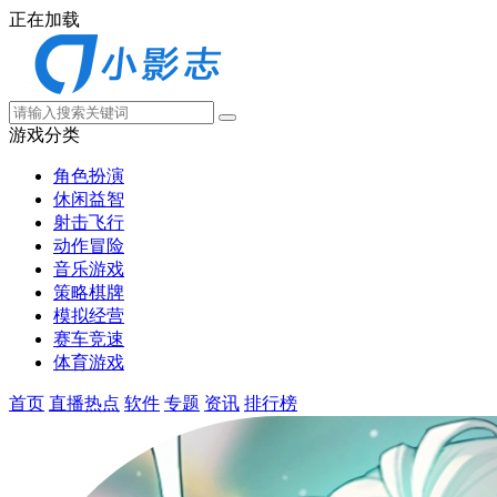
正在加载
游戏分类
角色扮演
休闲益智
射击飞行
动作冒险
音乐游戏
策略棋牌
模拟经营
赛车竞速
体育游戏
首页
直播热点
软件
专题
资讯
排行榜