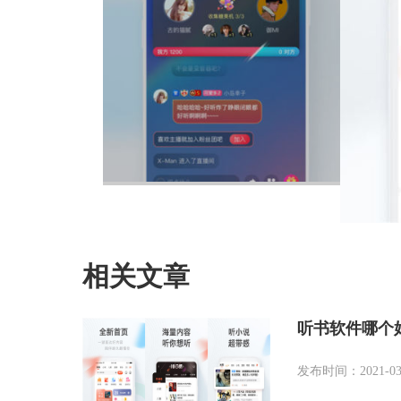
相关文章
听书软件哪个
发布时间：2021-03