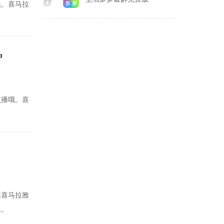
员。喜马拉
p
点播哦。喜
在喜马拉雅
人。