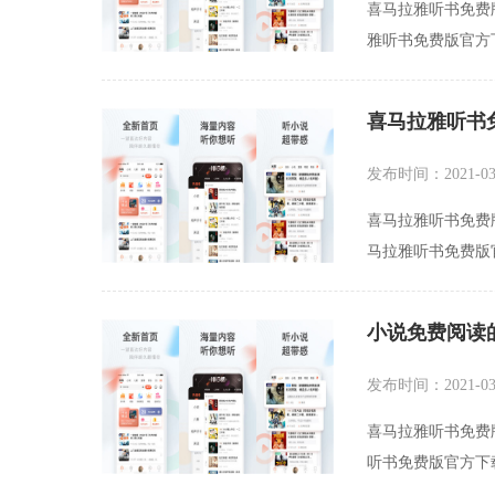
喜马拉雅听书免费
雅听书免费版官方
喜马拉雅听书
发布时间：2021-03
喜马拉雅听书免费
马拉雅听书免费版
小说免费阅读
发布时间：2021-03
喜马拉雅听书免费
听书免费版官方下