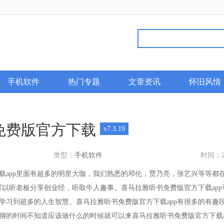
手机软件
热门专题
文章资讯
怀旧风情
免费版官方下载
v7.3.19
类型：
手机软件
时间：20
pp里面有超多的明星大咖，我们熟悉的邓伦，贾乃亮，张艺兴等等都
可以听老板分享创业经，听取牛人趣事。喜马拉雅听书免费版官方下载app
里学习到超多的人生智慧。喜马拉雅听书免费版官方下载app有很多的有趣
聊的时间不知道应该做什么的时候就可以来喜马拉雅听书免费版官方下载a