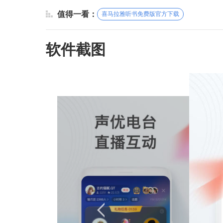
有趣的小段子。
值得一看：
喜马拉雅听书免费版官方下载
软件截图