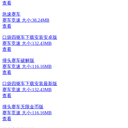
查看
急速赛车
赛车竞速
大小:38.24MB
查看
口袋四驱车下载安装安卓版
赛车竞速
大小:132.43MB
查看
撞头赛车破解版
赛车竞速
大小:116.16MB
查看
口袋四驱车下载安装最新版
赛车竞速
大小:132.43MB
查看
撞头赛车无限金币版
赛车竞速
大小:116.16MB
查看