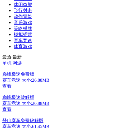
休闲益智
飞行射击
动作冒险
音乐游戏
策略棋牌
模拟经营
赛车竞速
体育游戏
最热
最新
单机
网游
巅峰极速免费版
赛车竞速
大小:26.88MB
查看
巅峰极速破解版
赛车竞速
大小:26.88MB
查看
登山赛车免费破解版
赛车竞速
大小:61.45MB