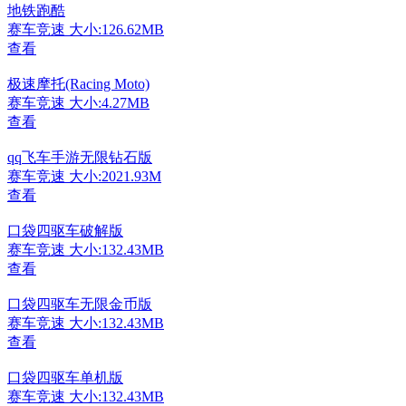
地铁跑酷
赛车竞速
大小:126.62MB
查看
极速摩托(Racing Moto)
赛车竞速
大小:4.27MB
查看
qq飞车手游无限钻石版
赛车竞速
大小:2021.93M
查看
口袋四驱车破解版
赛车竞速
大小:132.43MB
查看
口袋四驱车无限金币版
赛车竞速
大小:132.43MB
查看
口袋四驱车单机版
赛车竞速
大小:132.43MB