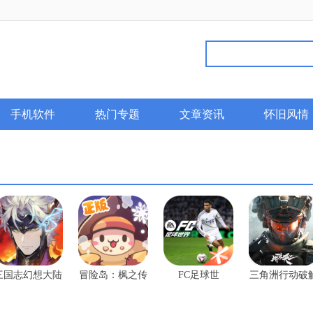
手机软件
热门专题
文章资讯
怀旧风情
三国志幻想大陆
冒险岛：枫之传
FC足球世
三角洲行动破
2：枭之歌破解
说官方版
界-2025破解版
版
版