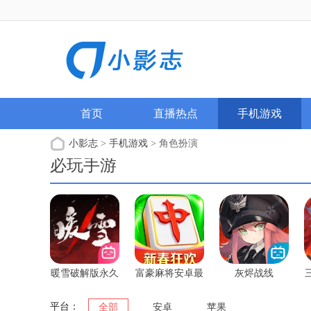
首页
直播热点
手机游戏
小影志
>
手机游戏
> 角色扮演
必玩手游
暖雪破解版永久
富豪麻将安卓最
灰烬战线
免费内购游戏全
新版
dlc
平台：
全部
安卓
苹果