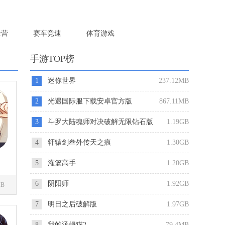
经营
赛车竞速
体育游戏
手游TOP榜
1
迷你世界
237.12MB
2
光遇国际服下载安卓官方版
867.11MB
3
斗罗大陆魂师对决破解无限钻石版
1.19GB
4
轩辕剑叁外传天之痕
1.30GB
5
灌篮高手
1.20GB
6
阴阳师
1.92GB
MB
7
明日之后破解版
1.97GB
8
我的汤姆猫2
79.4MB