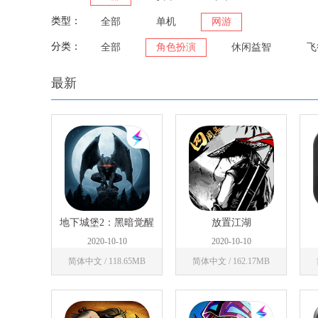
类型：
全部
单机
网游
分类：
全部
角色扮演
休闲益智
飞
最新
地下城堡2：黑暗觉醒
放置江湖
2020-10-10
2020-10-10
简体中文 / 118.65MB
简体中文 / 162.17MB