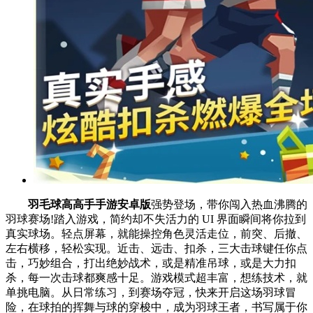
羽毛球高高手手游安卓版
强势登场，带你闯入热血沸腾的
羽球赛场!踏入游戏，简约却不失活力的 UI 界面瞬间将你拉到
真实球场。轻点屏幕，就能操控角色灵活走位，前突、后撤、
左右横移，轻松实现。近击、远击、扣杀，三大击球键任你点
击，巧妙组合，打出绝妙战术，或是精准吊球，或是大力扣
杀，每一次击球都爽感十足。游戏模式超丰富，想练技术，就
单挑电脑。从日常练习，到赛场夺冠，快来开启这场羽球冒
险，在球拍的挥舞与球的穿梭中，成为羽球王者，书写属于你