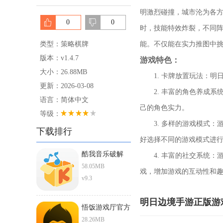
明激烈碰撞，城市沦为各
0
0
时，技能特效炸裂，不同
类型：策略棋牌
能。不仅能在实力推图中挑
版本：v1.4.7
游戏特色：
大小：26.88MB
1. 卡牌放置玩法：明
更新：2026-03-08
2. 丰富的角色养成系
语言：简体中文
己的角色实力。
等级：
3. 多样的游戏模式：
下载排行
好选择不同的游戏模式进
酷我音乐破解
4. 丰富的社交系统：
ios直装版
58.05MB
戏，增加游戏的互动性和
v9.3
明日边境手游正版游
悟饭游戏厅官方
正版下载安卓版
28.26MB