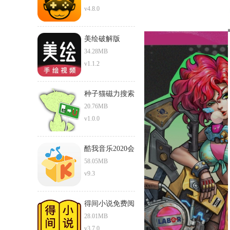
v4.8.0
美绘破解版
34.28MB
v1.1.2
种子猫磁力搜索
torrentkitty
20.76MB
v1.0.0
酷我音乐2020会
员破解版
58.05MB
v9.3
得间小说免费阅
读在线阅读
28.01MB
v3.7.0