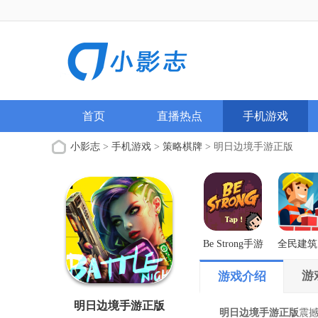
首页
直播热点
手机游戏
小影志
>
手机游戏
>
策略棋牌
> 明日边境手游正版
Be Strong手游
全民建筑
解版
游
游戏介绍
明日边境手游正版
明日边境手游正版
震