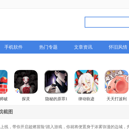
手机软件
热门专题
文章资讯
怀旧风情
师破
探灵
隐秘的原罪1
律动轨迹
天天打波利
香榭庄园事件
Rizline
戏截图
撼上线，带你开启超燃冒险!踏入游戏，你就将便置身于浓雾弥漫的边城，