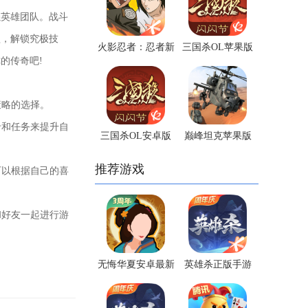
强英雄团队。战斗
醒，解锁究极技
火影忍者：忍者新
三国杀OL苹果版
的传奇吧!
世代安卓正版手游
策略的选择。
卡和任务来提升自
三国杀OL安卓版
巅峰坦克苹果版
推荐游戏
可以根据自己的喜
和好友一起进行游
无悔华夏安卓最新
英雄杀正版手游
版手游