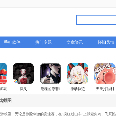
手机软件
热门专题
文章资讯
怀旧风情
师破
探灵
隐秘的原罪1
律动轨迹
天天打波利
香榭庄园事件
Rizline
戏截图
戏里，无论是惊险刺激的竞速赛，在“疯狂过山车”上躲避尖刺、飞跃陷