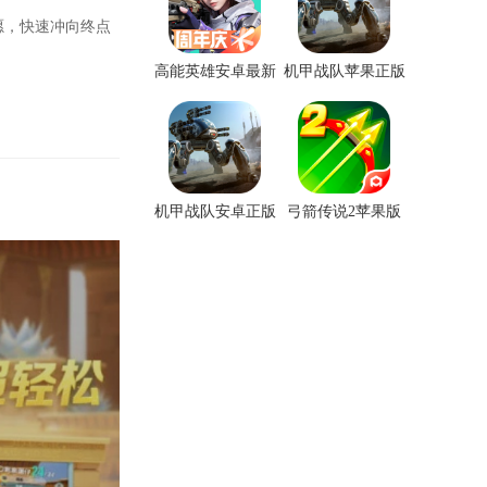
愿，快速冲向终点
高能英雄安卓最新
机甲战队苹果正版
版手游
机甲战队安卓正版
弓箭传说2苹果版