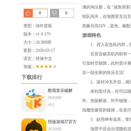
满的淘汰赛，在 “咸鱼突
0
0
组队闯关，在地图里互坑
类型：动作冒险
形象任你DIY，染色、戴
版本：v1.0.179
游戏特色
大小：26.88MB
1、进入盲盒机内部，
更新：2026-03-17
在盲盒贩卖机内部有一个
语言：简体中文
引发时空裂隙，此时蛋仔
等级：
启一段全新的快乐生活!
下载排行
2、派对冲关开启，感
酷我音乐破解
来到蛋仔岛，你可以随时
ios直装版
58.05MB
件、危险断崖、对手碰撞，
v9.3
场魔性爆笑的碰撞，在蛋仔世
3、妙用神奇道具，变
悟饭游戏厅官方
正版下载安卓版
场景中还会出现随机道具
28.26MB