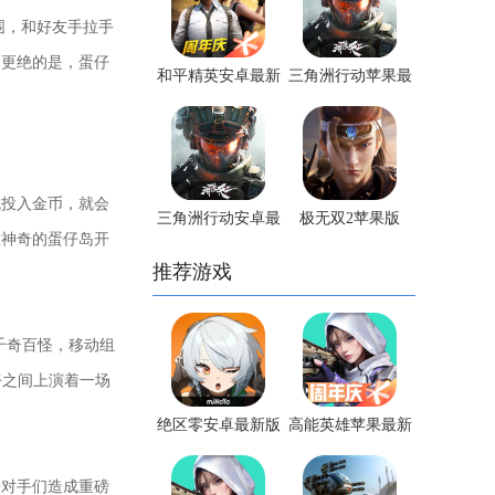
围，和好友手拉手
。更绝的是，蛋仔
和平精英安卓最新
三角洲行动苹果最
版手游
新版手游
投入金币，就会
三角洲行动安卓最
极无双2苹果版
在神奇的蛋仔岛开
新版手游
推荐游戏
千奇百怪，移动组
仔之间上演着一场
绝区零安卓最新版
高能英雄苹果最新
手游
版手游
对手们造成重磅