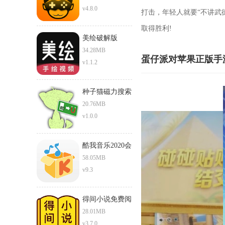
v4.8.0
打击，年轻人就要“不讲武
取得胜利!
美绘破解版
34.28MB
蛋仔派对苹果正版手
v1.1.2
种子猫磁力搜索
torrentkitty
20.76MB
v1.0.0
酷我音乐2020会
员破解版
58.05MB
v9.3
得间小说免费阅
读在线阅读
28.01MB
v3.7.0