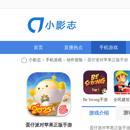
首页
直播热点
手机游戏
小影志
>
手机游戏
>
动作冒险
> 蛋仔派对苹果正版手游
Be Strong手游
全民建筑
解版
游
游戏介绍
蛋仔派对苹果正版手游
蛋仔派对苹果正版手游游