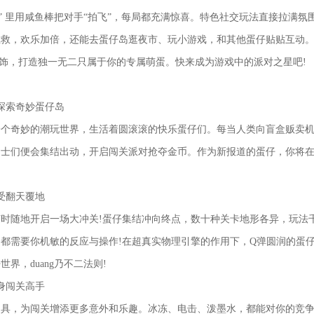
刺” 里用咸鱼棒把对手“拍飞”，每局都充满惊喜。特色社交玩法直接拉满氛
互救，欢乐加倍，还能去蛋仔岛逛夜市、玩小游戏，和其他蛋仔贴贴互动
配饰，打造独一无二只属于你的专属萌蛋。快来成为游戏中的派对之星吧!
探索奇妙蛋仔岛
奇妙的潮玩世界，生活着圆滚滚的快乐蛋仔们。每当人类向盲盒贩卖机
勇士们便会集结出动，开启闯关派对抢夺金币。作为新报道的蛋仔，你将
受翻天覆地
随地开启一场大冲关!蛋仔集结冲向终点，数十种关卡地形各异，玩法
都需要你机敏的反应与操作!在超真实物理引擎的作用下，Q弹圆润的蛋
界，duang乃不二法则!
身闯关高手
，为闯关增添更多意外和乐趣。冰冻、电击、泼墨水，都能对你的竞争