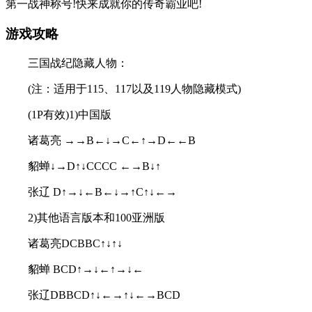
第一战神称号!快来成就你的传奇霸业吧!
游戏攻略
三国战纪隐藏人物：
(注：适用于115、117以及119人物隐藏模式)
(1P有效)1)中国版
诸葛亮 →→B←↓→C←↑→D←←B
貂蝉↓→D↑↓CCCC ←→B↓↑
张辽 D↑→↓←B←↓→↑C↑↓←→
2)其他语言版本和100亚洲版
诸葛亮DCBBC↑↓↑↓
貂蝉 BCD↑→↓←↑→↓←
张辽DBBCD↑↓←→↑↓←→BCD