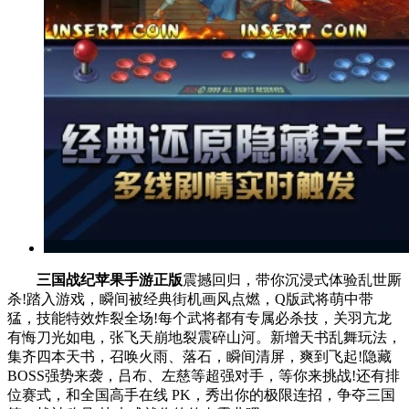
三国战纪苹果手游正版
震撼回归，带你沉浸式体验乱世厮
杀!踏入游戏，瞬间被经典街机画风点燃，Q版武将萌中带
猛，技能特效炸裂全场!每个武将都有专属必杀技，关羽亢龙
有悔刀光如电，张飞天崩地裂震碎山河。新增天书乱舞玩法，
集齐四本天书，召唤火雨、落石，瞬间清屏，爽到飞起!隐藏
BOSS强势来袭，吕布、左慈等超强对手，等你来挑战!还有排
位赛式，和全国高手在线 PK，秀出你的极限连招，争夺三国