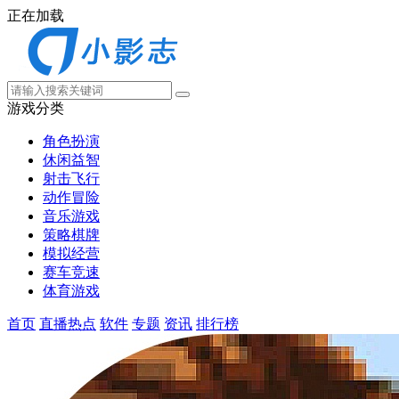
正在加载
游戏分类
角色扮演
休闲益智
射击飞行
动作冒险
音乐游戏
策略棋牌
模拟经营
赛车竞速
体育游戏
首页
直播热点
软件
专题
资讯
排行榜