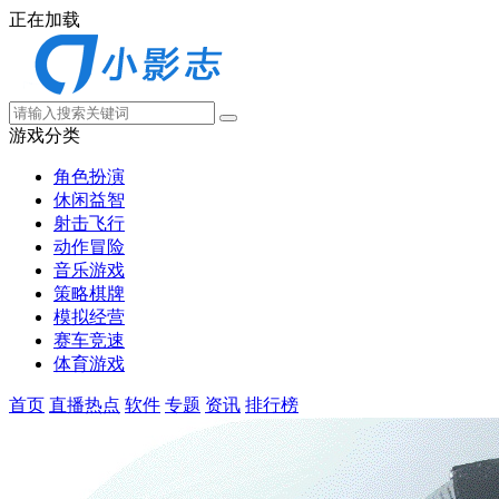
正在加载
游戏分类
角色扮演
休闲益智
射击飞行
动作冒险
音乐游戏
策略棋牌
模拟经营
赛车竞速
体育游戏
首页
直播热点
软件
专题
资讯
排行榜