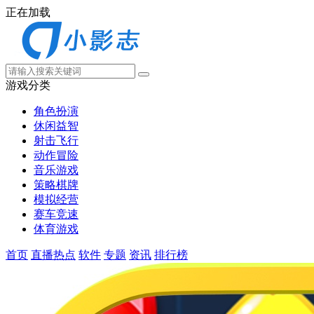
正在加载
游戏分类
角色扮演
休闲益智
射击飞行
动作冒险
音乐游戏
策略棋牌
模拟经营
赛车竞速
体育游戏
首页
直播热点
软件
专题
资讯
排行榜