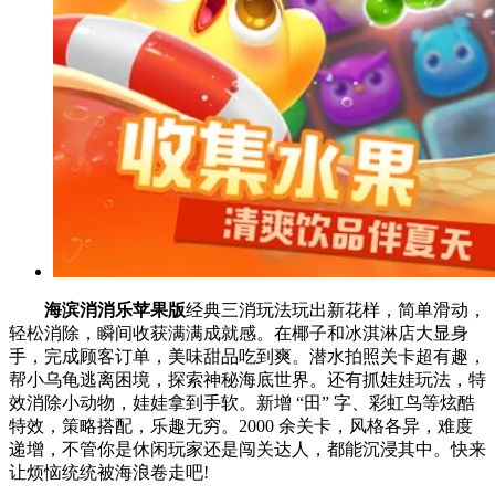
海滨消消乐苹果版
经典三消玩法玩出新花样，简单滑动，
轻松消除，瞬间收获满满成就感。在椰子和冰淇淋店大显身
手，完成顾客订单，美味甜品吃到爽。潜水拍照关卡超有趣，
帮小乌龟逃离困境，探索神秘海底世界。还有抓娃娃玩法，特
效消除小动物，娃娃拿到手软。新增 “田” 字、彩虹鸟等炫酷
特效，策略搭配，乐趣无穷。2000 余关卡，风格各异，难度
递增，不管你是休闲玩家还是闯关达人，都能沉浸其中。快来
让烦恼统统被海浪卷走吧!