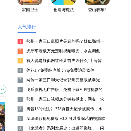
家园卫士
创造与魔法
登山赛车2
人气排行
1
鄂州一家三口乱照片是真的吗？疑似鄂州一
2
家人视频片段被疯传！
虎牙车老板万元定制视频曝光，水友调侃：
3
表情非常到位！
有人说是疑似网红样儿前夫叫什么“山海皆
4
可平”的富豪，涉嫌违规集资13亿元！
莲花TV免费纯净版：vip免费追剧软件
5
网传一家三口聊天记录鄂州完整版被曝光，
6
网友：PDF是真的吗？
飞瓜影视无广告版：免费下载VIP电视剧的
7
软件
鄂州一家三口视频20分钟被扒出，网友：求
8
聊天记录未打码！
抖音139张图片+378页聊天记录被疯传，水
9
友：鄂州一家三口会玩！
ALiBB影视免费版 v3.2 可以看综艺的视频软
10
件
《鬼武者》系列发展史：出道即巅峰，一闪