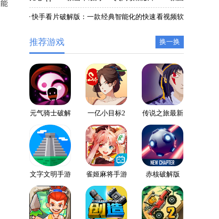
调能
热门的游戏陪玩软件
民专属的看小说软件
快手看片破解版：一款经典智能化的快速看视频软
件
推荐游戏
换一换
元气骑士破解
一亿小目标2
传说之旅最新
版下载2020最
破解版
破解版
新版本
文字文明手游
雀姬麻将手游
赤核破解版