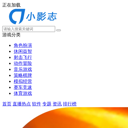
正在加载
游戏分类
角色扮演
休闲益智
射击飞行
动作冒险
音乐游戏
策略棋牌
模拟经营
赛车竞速
体育游戏
首页
直播热点
软件
专题
资讯
排行榜