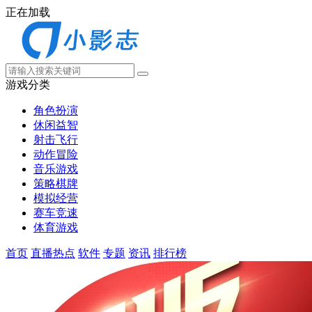
正在加载
游戏分类
角色扮演
休闲益智
射击飞行
动作冒险
音乐游戏
策略棋牌
模拟经营
赛车竞速
体育游戏
首页
直播热点
软件
专题
资讯
排行榜