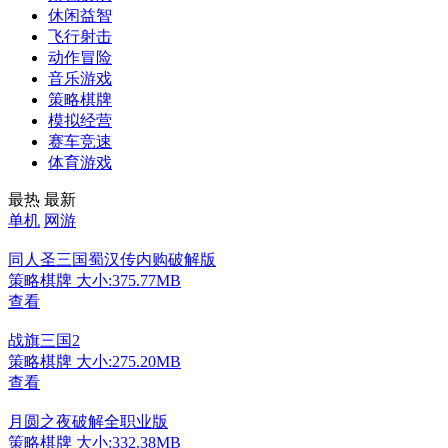
休闲益智
飞行射击
动作冒险
音乐游戏
策略棋牌
模拟经营
赛车竞速
体育游戏
最热
最新
单机
网游
同人圣三国蜀汉传内购破解版
策略棋牌
大小:375.77MB
查看
战旗三国2
策略棋牌
大小:275.20MB
查看
月圆之夜破解全职业版
策略棋牌
大小:332.38MB