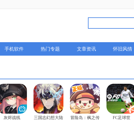
手机软件
热门专题
文章资讯
怀旧风情
灰烬战线
三国志幻想大陆
冒险岛：枫之传
FC足球世
2：枭之歌破解
说官方版
界-2025破解
版