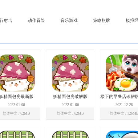
行射击
动作冒险
音乐游戏
策略棋牌
模拟
妖精面包房最新版
妖精面包房破解版
楼下的早餐店破解
钻石
2022-01-06
2022-01-06
2021-12-28
简体中文 / 62MB
简体中文 / 62MB
简体中文 / 126M