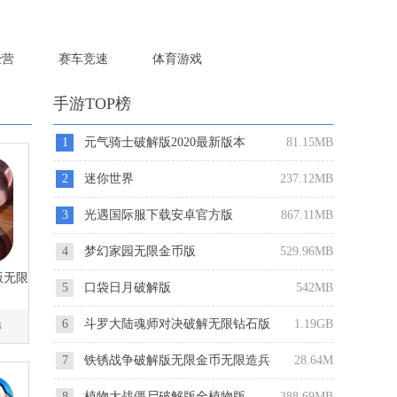
经营
赛车竞速
体育游戏
手游TOP榜
1
元气骑士破解版2020最新版本
81.15MB
2
迷你世界
237.12MB
3
光遇国际服下载安卓官方版
867.11MB
4
梦幻家园无限金币版
529.96MB
版无限
5
口袋日月破解版
542MB
6
斗罗大陆魂师对决破解无限钻石版
1.19GB
B
7
铁锈战争破解版无限金币无限造兵
28.64M
版
8
植物大战僵尸破解版全植物版
388.69MB