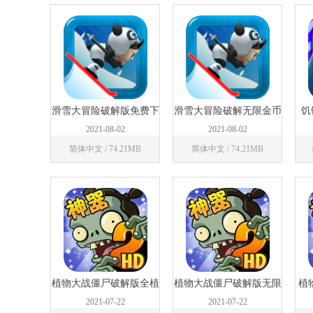
滑雪大冒险破解版免费下
滑雪大冒险破解无限金币
饥
载安装
版
2021-08-02
2021-08-02
简体中文 / 74.21MB
简体中文 / 74.21MB
植物大战僵尸破解版全植
植物大战僵尸破解版无限
植
物版
钻石版
2021-07-22
2021-07-22