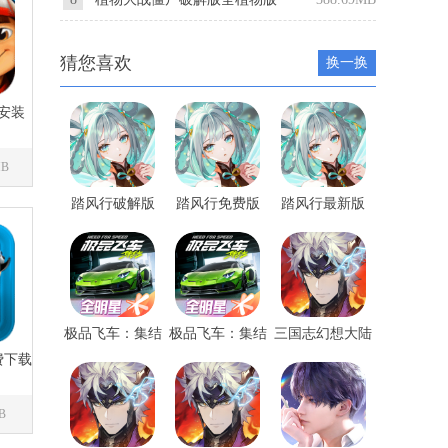
猜您喜欢
换一换
安装
MB
踏风行破解版
踏风行免费版
踏风行最新版
极品飞车：集结
极品飞车：集结
三国志幻想大陆
苹果手游最新版
安卓手游最新版
2：枭之歌破解版
费下载
B