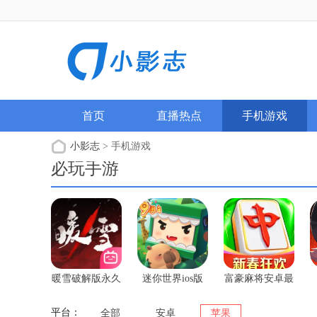
首页
直播热点
手机游戏
小影志
> 手机游戏
必玩手游
暖雪破解版永久
迷你世界ios版
富豪麻将安卓最
免费内购游戏全
新版
dlc
平台：
全部
安卓
苹果