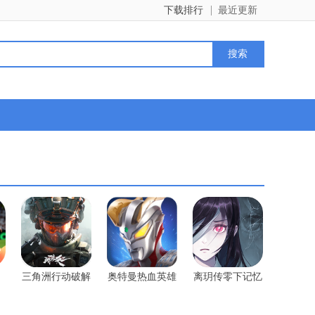
下载排行
最近更新
三角洲行动破解
奥特曼热血英雄
离玥传零下记忆
版
版
内购版